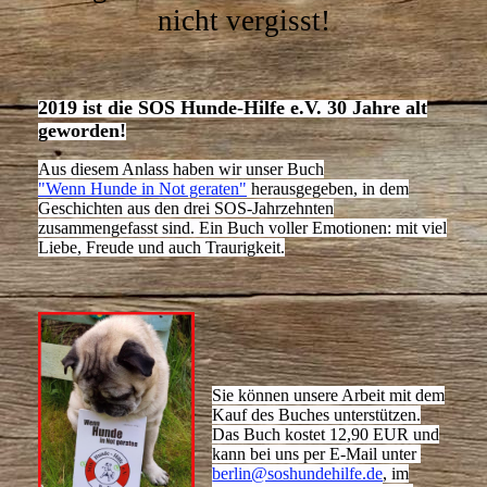
nicht vergisst!
2019 ist die SOS Hunde-Hilfe e.V. 30 Jahre alt
geworden!
Aus diesem Anlass haben wir unser Buch
"Wenn Hunde in Not geraten"
herausgegeben, in dem
Geschichten aus den drei SOS-Jahrzehnten
zusammengefasst sind. Ein Buch voller Emotionen: mit viel
Liebe, Freude und auch Traurigkeit.
Sie können unsere Arbeit mit dem
Kauf des Buches unterstützen.
Das Buch kostet 12,90 EUR und
kann bei uns per E-Mail unter
berlin@soshundehilfe.de
, im