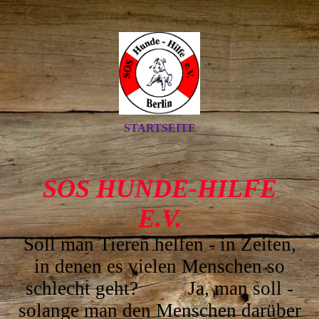
STARTSEITE
SOS HUNDE-HILFE
E.V.
Soll man Tieren helfen - in Z
eiten,
in denen es vielen Menschen so
schlecht geht? Ja, man soll -
solange man den Menschen darüber