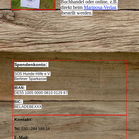
Buchhandel oder online, z.B.
direkt beim
Mariposa-Verlag
bestellt werden.
Spendenkonto:
SOS Hunde-Hilfe e.V.
Berliner Sparkasse
IBAN:
DE
55 1005 0000 0810 0129 87
BIC:
BELADEBEXXX
Kontakt:
Tel.
030 - 284 599 14
E-Mail: