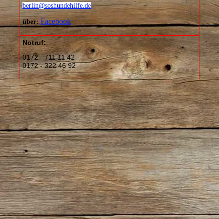
berlin@soshundehilfe.de
Facebook
über:
Notruf:
0172 - 711 11 42
0172 - 322 46 92