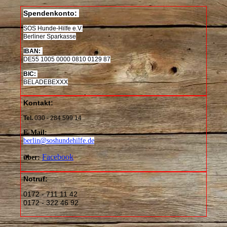
Spendenkonto:
SOS Hunde-Hilfe e.V.
Berliner Sparkasse
IBAN:
DE
55 1005 0000 0810 0129 87
BIC:
BELADEBEXXX
Kontakt:
Tel.
030 - 284 599 14
E-Mail:
berlin@soshundehilfe.de
Facebook
über:
Notruf:
0172 - 711 11 42
0172 - 322 46 92