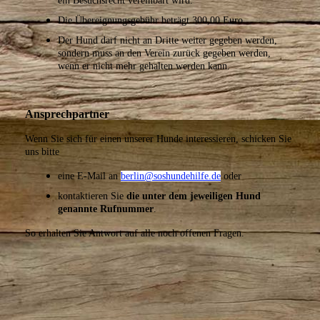
ein Besuchsrecht vereinbart wird.
Die Übereignungsgebühr beträgt 300,00 Euro.
Der Hund darf nicht an Dritte weiter gegeben werden,
sondern muss an den Verein zurück gegeben werden,
wenn er nicht mehr gehalten werden kann.
Ansprechpartner
Wenn Sie sich für einen unserer Hunde interessieren, schicken Sie
uns bitte
eine E-Mail an
berlin@soshundehilfe.de
oder
kontaktieren Sie
die unter dem jeweiligen Hund
genannte Rufnummer
.
S
o erhalten Sie Antwort auf alle noch offenen Fragen.