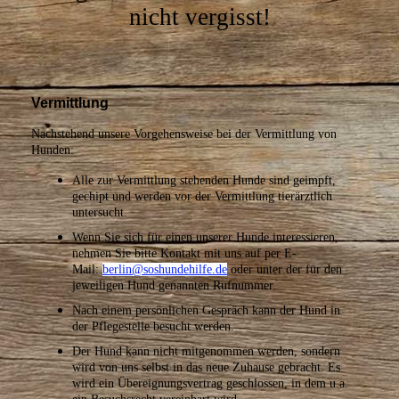
nicht vergisst!
Vermittlung
Nachstehend unsere Vorgehensweise bei der Vermittlung von
Hunden:
Alle zur Vermittlung stehenden Hunde sind geimpft,
gechipt und werden vor der Vermittlung tierärztlich
untersucht.
W
enn Sie sich für einen unserer Hunde interessieren,
nehmen Sie bitte Kontakt mit uns auf per
E-
Mail:
berlin@soshundehilfe.de
oder unter der für den
jeweiligen Hund genannten Rufnummer.
Nach einem persönlichen Gespräch kann der Hund in
der Pflegestelle besucht werden.
Der Hund kann nicht mitgenommen werden, sondern
wird von uns selbst in das neue Zuhause gebracht. Es
wird ein Übereignungsvertrag geschlossen, in dem u.a.