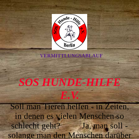
VERMITTLUNGSABLAUF
SOS HUNDE-HILFE
E.V.
Soll man Tieren helfen - in Z
eiten,
in denen es vielen Menschen so
schlecht geht? Ja, man soll -
solange man den Menschen darüber