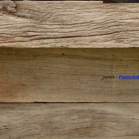
zurück
-
Patenschaf