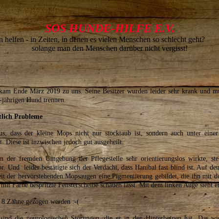
SOS HUNDE-HILFE E.V.
n helfen - in Z
eiten, in denen es vielen Menschen so schlecht geht? 
solange man den Menschen darüber nicht vergisst!
 kam Ende März 2019 zu uns. Seine Besitzer wurden leider sehr krank und mu
-jährigen Hund trennen.
tlich Probleme
raus, dass der kleine Mops nicht nur stocktaub ist, sondern auch unter eine
. Diese ist inzwischen jedoch gut ausgeheilt.
 der fremden Umgebung der Pflegestelle sehr orientierungslos wirkte, ste
r. Und leider bestätigte sich der Verdacht, dass Hanibal fast blind ist. Auf de
it der hervorstehenden Mopsaugen eine Pigmentierung gebildet, die ihn mit 
mit Farbe bespritzte Fensterscheibe schauen lässt. Mit dem linken Auge sieht e
8 Zähne gezogen werden :-(
 sind die neurologischen Störungen, die er in den Hinterbeinen hat. Das wi