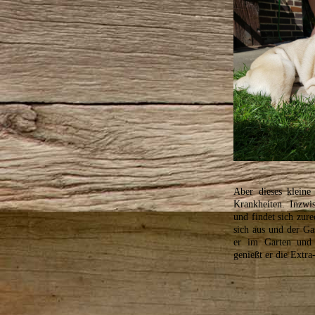
Aber dieses kleine
Krankheiten. Inzwi
und findet sich zur
sich aus und der Gas
er im Garten und
genießt er die Extra