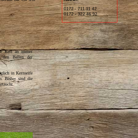
0172 - 711 11 42
0172 - 322 46 92
ine Kerl an immer
n den Ballen der
glich in Kernseife
n. Bisher sind die
etaucht.