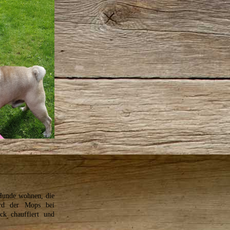
 Hunde wohnen, die
ird der Mops bei
k chauffiert und