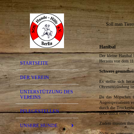
Soll man Tiere
Hanibal
Der kleine Hanibal
Herzens von dem 11
STARTSEITE
Schwere gesundhei
DER VEREIN
E
s stellte sich he
Ohrenentzündung litt
UNTERSTÜTZUNG DES
VEREINS
Da das Möpschen in
Augenspezialisten vo
durch die Trockenhe
PFLEGESTELLEN
noch durch eine wie 
Zudem mussten ihm 
UNSERE HUNDE
Nicht zu vergessen