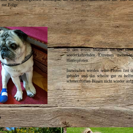
 zur Folge.
In den ersten Monaten litt der kle
wiederkehrenden Exzemen zwische
Hinterpfoten.
Inzwischen werden seine Pfoten fast tä
gebadet und das scheint gut zu helfe
schmerzhaften Blasen nicht wieder aufg
n