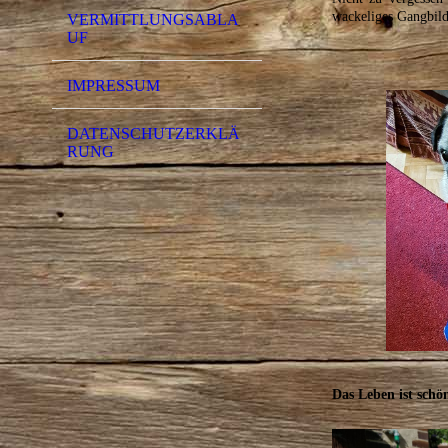
wackeliges Gangbild
VERMITTLUNGSABLA
UF
IMPRESSUM
DATENSCHUTZERKLÄ
RUNG
Das Leben ist schö