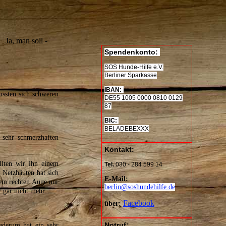
Ja, man soll -
Spendenkonto:
SOS Hunde-Hilfe e.V.
Berliner Sparkasse
IBAN:
ssten sich schweren
DE
55 1005 0000 0810 0129
87
BIC:
BELADEBEXXX
r sehr schmerzhaften
Kontakt:
llten wir ihn einem
Tel.
030 - 284 599 14
n Netzhäuten hat sich
E-Mail:
dem rechten Auge nur
berlin@soshundehilfe.de
r gar nicht mehr.
Facebook
über:
Notruf:
ederum hat ein sehr