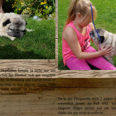
 Mopsleben besteht ja nicht nur aus
schen hat Hanibal sich gut eingelebt
echt. In Wohnung und Garten kennt er
si-Weg ist ihm vertraut. Gerne chillt
 wenn Kinder zu Besuch kommen,
-Streicheleinheiten.
Da in der Pflegestelle noch 2 andere
wesentlich besser zu Fuß sind, w
längeren Wegen immer mal ein Stüc
findet das gar nicht so schlecht...